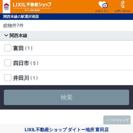
0
お気に入り
お問い合わせ
関西本線の駅選択画面
総物件7件
関西本線
富田
( 1 )
四日市
( 5 )
井田川
( 1 )
検索
ページトップ
LIXIL不動産ショップ ダイトー地所 富田店