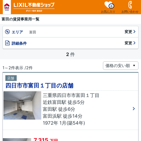
0
お気に入り
お問い合わせ
富田の賃貸事業用一覧
変更
エリア
富田
変更
詳細条件
2
件
1～2件表示 /2件
店舗
四日市市富田１丁目の店舗
三重県四日市市富田１丁目
近鉄富田駅 徒歩5分
富田駅 徒歩6分
富田浜駅 徒歩14分
1972年 1月(築54年)
7.315
万円