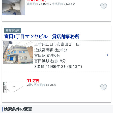
建物面積
24.90㎡ /
土地面積
317.85㎡
店舗事務所
富田1丁目マツヤビル 貸店舗事務所
三重県四日市市富田１丁目
近鉄富田駅 徒歩1分
富田駅 徒歩6分
富田浜駅 徒歩18分
3階建 / 1986年 2月(築40年)
11
万円
3階 /
専有面積
88.26㎡
検索条件の変更