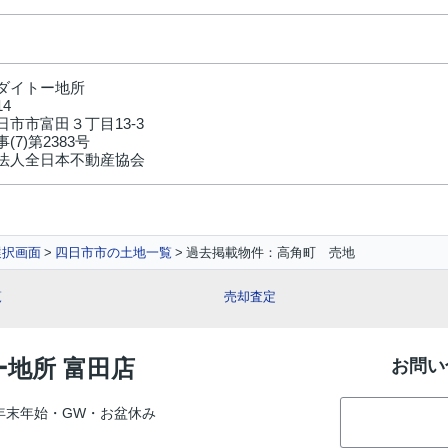
ダイトー地所
14
日市市富田３丁目13-3
(7)第2383号
法人全日本不動産協会
選択画面
四日市市の土地一覧
過去掲載物件：高角町 売地
覧
売却査定
ー地所 富田店
お問い
年末年始・GW・お盆休み