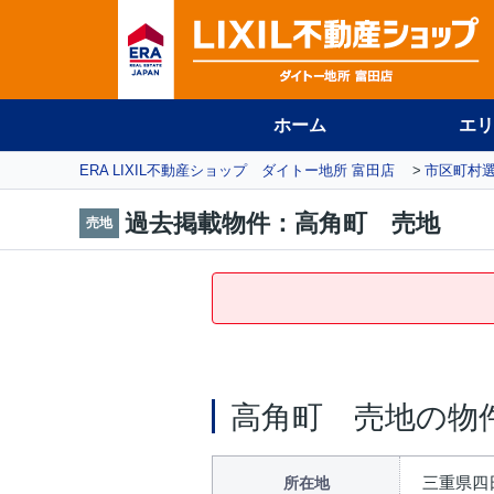
ホーム
エリ
ERA LIXIL不動産ショップ ダイトー地所 富田店
市区町村
過去掲載物件：高角町 売地
売地
高角町 売地の物
三重県四日
所在地