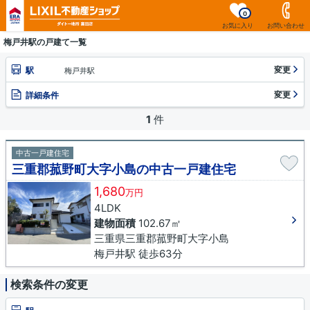
0
お気に入り
お問い合わせ
梅戸井駅の戸建て一覧
変更
駅
梅戸井駅
変更
詳細条件
1
件
中古一戸建住宅
三重郡菰野町大字小島の中古一戸建住宅
1,680
万円
4LDK
建物面積
102.67㎡
三重県三重郡菰野町大字小島
梅戸井駅 徒歩63分
検索条件の変更