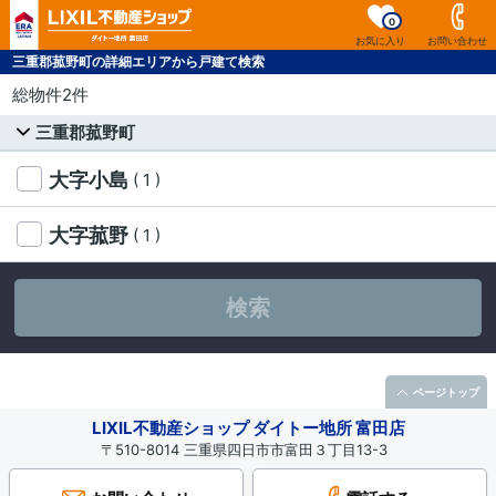
0
お気に入り
お問い合わせ
三重郡菰野町の詳細エリアから戸建て検索
総物件2件
三重郡菰野町
大字小島
( 1 )
大字菰野
( 1 )
検索
ページトップ
LIXIL不動産ショップ ダイトー地所 富田店
〒510-8014 三重県四日市市富田３丁目13-3