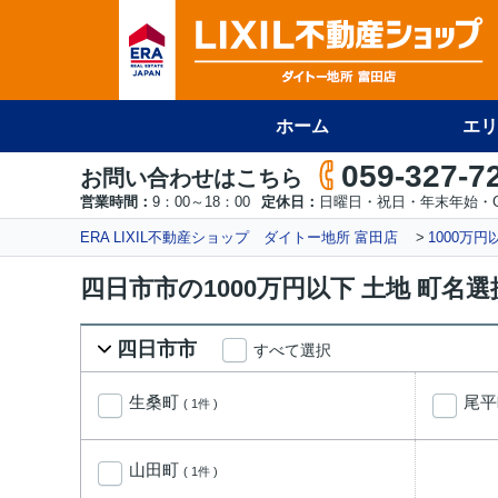
ホーム
エリ
059-327-7
お問い合わせはこちら
営業時間：
9：00～18：00
定休日：
日曜日・祝日・年末年始・
ERA LIXIL不動産ショップ ダイトー地所 富田店
1000万
四日市市の1000万円以下 土地 町名
四日市市
すべて選択
生桑町
尾
( 1件 )
山田町
( 1件 )