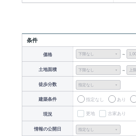
条件
価格
土地面積
徒歩分数
建築条件
指定なし
あり
更地
古家あり
現況
情報の公開日