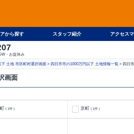
アから探す
スタッフ紹介
アクセスマ
207
GW・お盆休み
円以下 土地 市区町村選択画面
四日市市の1000万円以下 土地情報一覧
四日市
選択画面
平町
京町
( 1件 )
( 1件 )